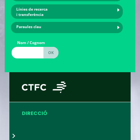
Línies de recerca
i transferència
Paraules clau
Nom / Cognom
DIRECCIÓ