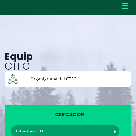
Toggl
navig
Equip
CTFC
Organigrama del CTFC
CERCADOR
Estructura CTFC