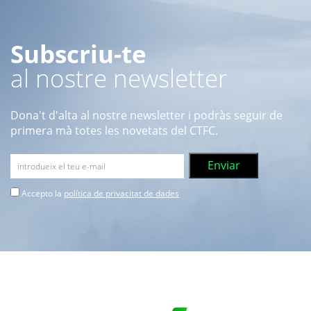
Subscriu-te
al nostre newsletter
Dona't d'alta al nostre newsletter i podràs seguir de
primera mà totes les novetats del CTFC.
Accepto la
política de privacitat de dades