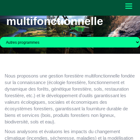
Gestion forestière
Toggl
navig
multifonctionnelle
Nous proposons une gestion forestière multifonctionnelle fondée
sur la connaissance (écologie forestière, fonctionnement et
dynamique des forêts, génétique forestière, sols, restauration
forestière, etc.) et le développement d'outils garantissant les
valeurs écologiques, sociales et économiques des
écosystèmes forestiers, garantissant la fourniture durable de
biens et services (bois, produits forestiers non ligneux,
biodiversité, sols et eau).
Nous analysons et évaluons les impacts du changement
climatique (incendies, sécheresse, maladies) et la modélisation