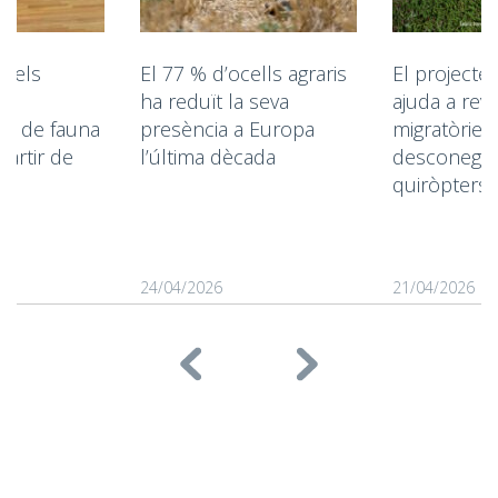
n els
El 77 % d’ocells agraris
El projecte
ha reduït la seva
ajuda a reve
ió de fauna
presència a Europa
migratòries
partir de
l’última dècada
desconegud
quiròpters 
24/04/2026
21/04/2026