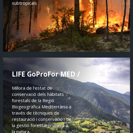
subtropicals
LIFE GoProFor MED /
Millora de l’estat de
conservació dels hàbitats
forestals de la Regió
Biogeogràfica Mediterrània a
través de tècniques de
restauració i conservació i de
la gestió forestal propera a
la natura