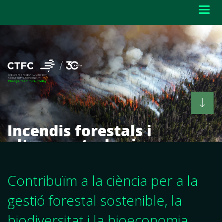
Togg
navig
Incendis forestals i
Biodiversitat
Boscos i aigua
Bioproductes
Socioeconomia
Paisatges resilients
Escenaris forestals
altres pertorbacions
Contribuïm a la ciència per a la
gestió forestal sostenible, la
biodiversitat i la bioeconomia