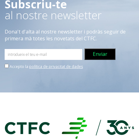
Subscriu-te
al nostre newsletter
Dona't d'alta al nostre newsletter i podràs seguir de
primera mà totes les novetats del CTFC.
Accepto la
política de privacitat de dades