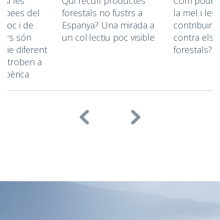
 si les
Qui recull productes
Com poden 
ropees del
forestals no fustrs a
la mel i les
rroc i de
Espanya? Una mirada a
contribuir a 
lears són
un col·lectiu poc visible
contra els 
cie diferent
forestals?
es troben a
 Ibèrica