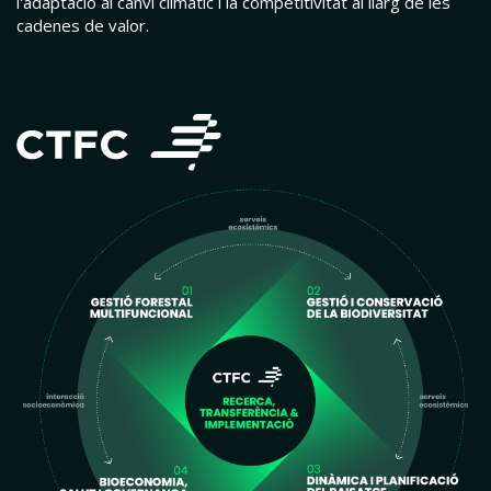
l'adaptació al canvi climàtic i la competitivitat al llarg de les
cadenes de valor.