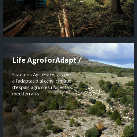
Life AgroForAdapt /
Sistemes AgroForestals per
a l’adaptació al canvi climàtic
d’espais agrícoles i forestals
mediterranis