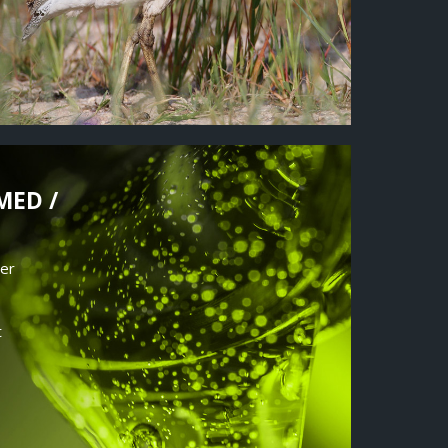
MED /
per
t