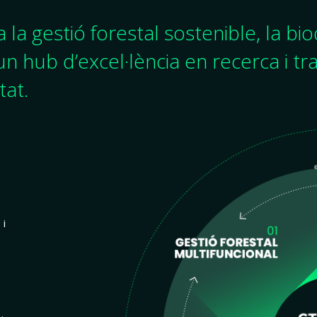
la gestió forestal sostenible, la biod
n hub d’excel·lència en recerca i tr
tat.
 i