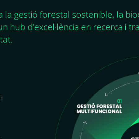
la gestió forestal sostenible, la biod
n hub d’excel·lència en recerca i tr
tat.
 i